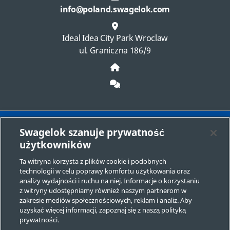
info@poland.swagelok.com
Ideal Idea City Park Wroclaw
ul. Graniczna 186/9
Swagelok szanuje prywatność
Wybierz centrum sprzedaży i usług
użytkowników
Kontakt Swagelok
Ta witryna korzysta z plików cookie i podobnych
technologii w celu poprawy komfortu użytkowania oraz
Właściwy dobór produktu
analizy wydajności i ruchu na niej. Informacje o korzystaniu
z witryny udostępniamy również naszym partnerom w
Regulacje prawne
zakresie mediów społecznościowych, reklam i analiz. Aby
uzyskać więcej informacji, zapoznaj się z naszą polityką
Swagelok.com
prywatności.