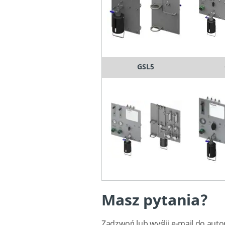
GSL5
Masz pytania?
Zadzwoń lub wyślij e-mail do aut