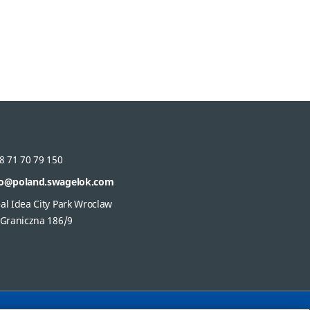
8 71 70 79 150
fo@poland.swagelok.com
al Idea City Park Wroclaw
 Graniczna 186/9