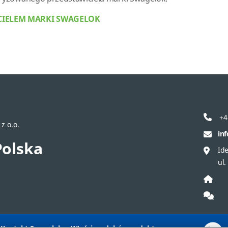
ICIELEM MARKI SWAGELOK
+4
z o.o.
in
Polska
Ide
ul.