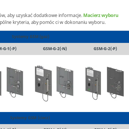
któw, aby uzyskać dodatkowe informacje.
Macierz wyboru
ólne kryteria, aby pomóc ci w dokonaniu wyboru.
Systemy GSM (gaz)
-G-1(-P)
GSM-G-2(-N)
GSM-G-2(-P)
Systemy GSM (ciecz)