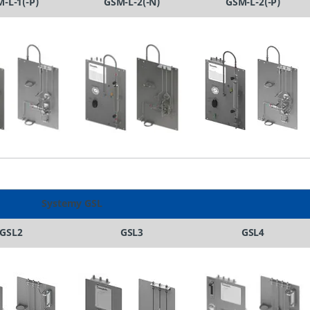
-L-1(-P)
GSM-L-2(-N)
GSM-L-2(-P)
Systemy GSL
GSL2
GSL3
GSL4