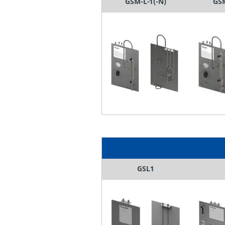
GSM-L-1(-N)
GSM
GSL1