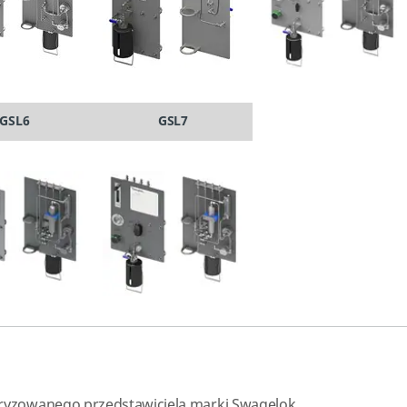
GSL6
GSL7
oryzowanego przedstawiciela marki Swagelok.